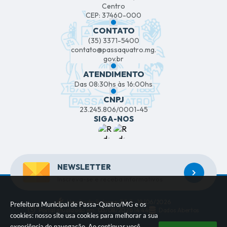
Centro
CEP: 37460-000
CONTATO
(35) 3371-5400
contato@passaquatro.mg.
gov.br
ATENDIMENTO
Das 08:30hs às 16:00hs
CNPJ
23.245.806/0001-45
SIGA-NOS
NEWSLETTER
Inscreva-se e receba informativos
Versão do Sistema:
3.5.3 - 19/06/2026
Prefeitura Municipal de Passa-Quatro/MG e os
Portal atualizado em:
05/08/2026 14:44
Dados Abertos
cookies: nosso site usa cookies para melhorar a sua
experiência de navegação. Ao continuar você