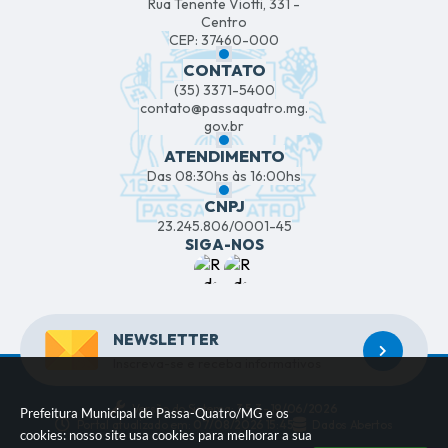
Rua Tenente Viotti, 331 -
Centro
CEP: 37460-000
CONTATO
(35) 3371-5400
contato@passaquatro.mg.
gov.br
ATENDIMENTO
Das 08:30hs às 16:00hs
CNPJ
23.245.806/0001-45
SIGA-NOS
NEWSLETTER
Inscreva-se e receba informativos
Versão do Sistema:
3.5.3 - 19/06/2026
Prefeitura Municipal de Passa-Quatro/MG e os
Portal atualizado em:
07/08/2026 15:45
Dados Abertos
cookies: nosso site usa cookies para melhorar a sua