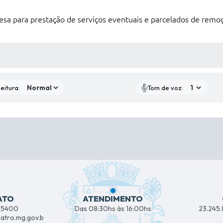
sa para prestação de serviços eventuais e parcelados de remoç
 MÍDIAS
eitura:
Tom de voz:
ATO
ATENDIMENTO
1-5400
Das 08:30hs às 16:00hs
23.245
atro.mg.gov.b