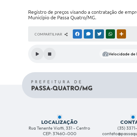
Registro de preços visando a contratação de empre
Município de Passa Quatro/MG.
COMPARTILHAR
FACEBOOK
MESSENGER
TWITTER
WHATSAPP
OUTRAS
Velocidade de l
LOCALIZAÇÃO
CONT
Rua Tenente Viotti, 331 - Centro
(35) 337
CEP: 37460-000
contato@passaqu