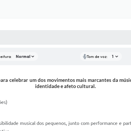
 MÍDIAS
RECEBA NOTÍCIAS
eitura:
Tom de voz:
ara celebrar um dos movimentos mais marcantes da música
identidade e afeto cultural.
ões)
nsibilidade musical dos pequenos, junto com performance e par