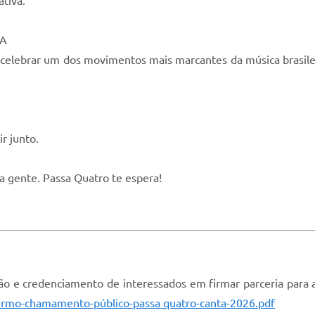
tiva.
NA
celebrar um dos movimentos mais marcantes da música brasilei
r junto.
a gente. Passa Quatro te espera!
o e credenciamento de interessados em firmar parceria para 
ermo-chamamento-público-passa quatro-canta-2026.pdf